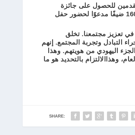
بينما أعرب فيليكس كلاين عن شكره لجميع المتقدمين للحصول على جائزة
التطوع لهذا العام، وكان بعضهم من بين حوالي 160 ضيفًا مدعوًا لحضور حفل
أضاف فيليكس كلاين بقوله: “إن التزامك يساعد في تعزيز مجتمعنا. تخلق
 التبادل وتجربة المجتمع. إنهم
لجزء اليهودي من هويتهم. وهذا
م، وهذاالالتزام بالتحديد هو ما
SHARE: