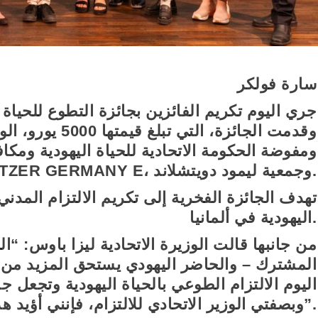
سارة فولكر
وقدمت الجائزة، التي 
ومفوضة الحكومة الاتحادية للحياة اليهودية ومكا
كلاين، منظمة الشباب NETZER GERMANY E، وجمعية ليمود دويتشلاند.
اليهودية في ألمانيا.
من جانبها قالت الوزيرة الاتحادية ليزا باوس: “ا
المشترك – والحاضر اليهودي يستحق المزيد من الا
اليوم الالتزام الطوعي بالحياة اليهودية وتجعل جذ
وبصفتي الوزير الاتحادي للالتزام، فإنني أؤيد هذا الالتزام صراحةً”.