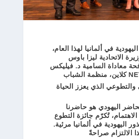
جري اليوم تكريم الفائزين بجائزة التطوع للحياة اليهودية في ألمانيا لهذا العام،
تبلغ قيمتها 5000 يورو، الوزيرة الاتحادية ليزا باوس
فحة معاداة السامية د. فيليكس
تهدف الجائزة الفخرية إلى تكريم الالتزام المدني والتطوعي الذي يعزز الحياة
لحاضر اليهودي هو حاضرنا
هتمام، تُكرّم جائزة التطوع
ور اليهودية في ألمانيا مرئية.