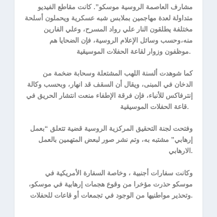
مشارف العاصمة الروسية موسكو”. كانت مقاطع الفيديو
متداولة لعدة مهاجمين بملابس شبه عسكرية ويحملون أسلحة
مختلفة يطلقون النار علي رواد المسرح، وعلي الفارين
منه،وحسب وسائل الإعلام الروسية، فإن الضحايا هم
موظفون وزوار لقاعة الحفلات الموسيقية.
كما شوهدت ألسنة اللهب المشتعلة وسحابة ضخمة من
الدخان في المبنى، ويقال أن السقف قد انهار، وبحسب وكالة
إنترفاكس للأنباء، فإن فرقة الإطفاء منعت انتشار الحريق في
قاعة الحفلات الموسيقية.
وفتحت لجنة التحقيق المركزية الروسية قضية تتعلق “بعمل
إرهابي” مشتبه به، وتم نشر صور لبعض المتهمين بالعمل
الارهابي.
وكانت سفارات أجنبية ، وخاصة السفارة الأمريكية في
موسكو حذرت مؤخرا من وقوع هجمات إرهابية في موسكو،
وتحذير مواطنيها من الوجود في تجمعات أو قاعات للحفلات.