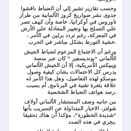
وحسب تقارير تشير إلي أن الضباط ناقشوا
جدوى نشر صواريخ كروز الألمانية من طراز
تاوروس في أوكرانيا، خاصة وأن كييف تصر
علي التسلح بها وتغيير المعادلة علي الأرض
في المعركة، رغم تردد برلين في الأمر ،
خشية التورط بشكل مباشر في الحرب.
ورغم أن الاجتماع المزعوم لضباط الجيش
الألماني “بونديسفير ” كان عبر منصة
ويبيكس الأمريكية، إلا أن الجيش الألماني
يدرس كل الاحتمالات بشان كيفية وصول
موسكو لهذه التفاصيل، وهل هذا الأمر له
علاقة بثغرة تقنية في البرنامج, أم بسبب
رصد هواتف الضباط الشخصية.
من جانبه وصف المستشار الألماني أولاف
شولتز، الاخبار المتداولة عن التسريب بأنها
“شديدة الخطورة”، مؤكدا أن هناك تحقيقا
يجري في هذه الصدد.