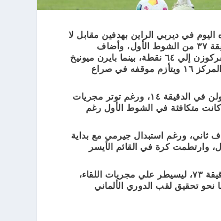
 اليوم في ديربي الراين بهدفين مقابل لا
شيء علي نادي كولن، واحرز هدفي اللقاء جيرمي في الدقيقة ٣٧ من الشوط الأول، وأضاف
جريمالدو الهدف الثاني في الدقيقة ٧٣ من اللقاء، ويصل ليفركوزن إلي ٦٤ نقطة، بينما بايرن ميونيخ
٥٤ في المركز الثاني، بينما تجمد رصيد كولن ١٧ نقطة في المركز ١٦ ويتأزم موقفه في صراع
سيطر ليفركوزن علي اللقاء، وخاصة بعد طرد ثيلمان من كولن في الدقيقة ١٤، ورغم توتر مجريات
 كانت متكافئة في الشوط الأول رغم
 ثاني، ورغم استبدال جيرمي مع بداية
، وارتطمت كرة في القائم الأيسر
إلا أن ضغط ليفركوزن استطاع إضافة الهدف الثاني في الدقيقة ٧٣، ليسيطر علي مجريات اللقاء،
ا نحو تحقيق لقب الدوري الألماني