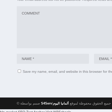
Save my name, email, and website in this browser for th
|جميع الحقوق محفوظة لموقع
© صمم بواسطة
ألمانيا اليوم
S4Serv
blp-market
SEO Test Anchor
Visit W3Schools