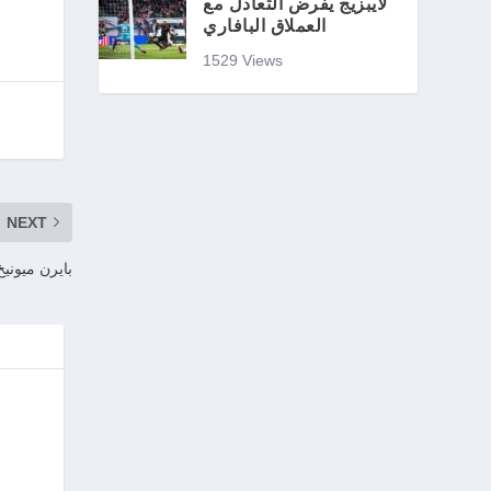
لايبزيج يفرض التعادل مع
العملاق البافاري
1529 Views
NEXT
بايرن ميونيخ