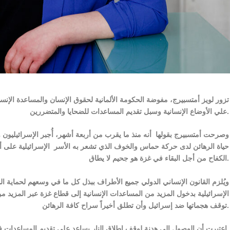
تزور لويز أمتسبيرج، مفوضة الحكومة الألمانية لحقوق الإنسان والمساعدة الإنسا
علي الأوضاع الإنسانية وسبل تقديم المساعدات للضحايا والمتضررين.
وصرحت أمتسبيرج بقولها أنه منذ ما يقرب من أربعة أشهر، أُجبر الإسرائيليون
حياة الرهائن لدى حركة حماس والخوف الذي تشعر به الأسر الإسرائيلية على أفر
الكفاح من أجل البقاء في غزة هو جحيم لا يطاق.
ويُلزم القانون الإنساني الدولي جميع الأطراف ببذل كل ما في وسعهم لحماية 
الإسرائيلية بدخول المزيد من المساعدات الإنسانية إلى قطاع غزة عبر المزيد 
توقف هجماتها ضد إسرائيل وأن تطلق أخيراً سراح كافة الرهائن.
اعتبرت أن الوصول إلي هدنة لوقف إطلاق النار يساعد علي تقديم المساعدات في إطار دور الدول الصديقة لنشر السلام.