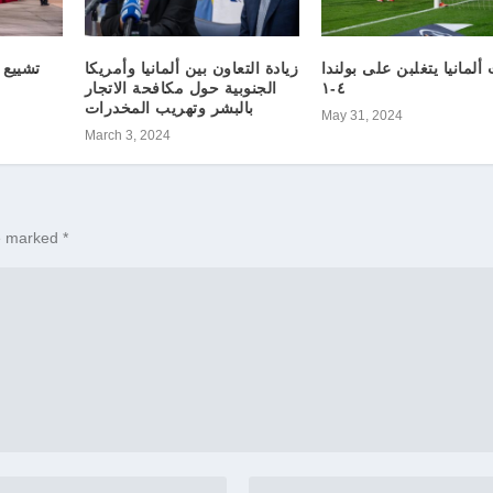
ألمانيا يتغلبن على بولندا
زيادة التعاون بين ألمانيا وأمريكا
تشييع 
٤-١
الجنوبية حول مكافحة الاتجار
بالبشر وتهريب المخدرات
May 31, 2024
March 3, 2024
re marked
*