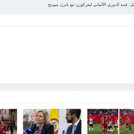
ل: قمة الدوري الألماني ليفركوزن مع بايرن ميونيخ