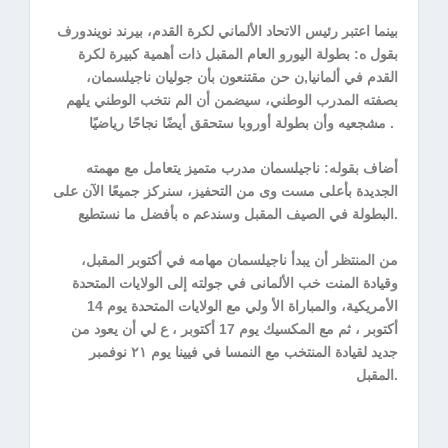
بينما اعتبر رئيس الاتحاد الألماني لكرة القدم، بيرند نويندورف
بقول ه: بطولة اليورو العام المقبل ذات أهمية كبيرة لكرة
القدم في ألمانيا,ن حن مقتنعون بأن جوليان ناجيلسمان،
بصفته المدرب الوطني، سيضمن أن الم نتخب الوطني يلهم
مشجعيه وأن بطولة أوروبا ستحقق أيضًا نجاحًا رياضيًا .
أضاف بقوله: ناجيلسمان مدرب متميز يتعامل مع مهمته
الجديدة بأعلى مست وى من التحفيز، سنركز جميعًا الآن على
البطولة في الصيف المقبل وسندعم ه بأفضل ما نستطيع.
من المنتظر أن يبدأ ناجيلسمان مهامه في أكتوبر المقبل،
وقيادة المنت خب الألمانى في جولته إلى الولايات المتحدة
الأمريكية، والمباراة الأ ولي مع الولايات المتحدة يوم 14
أكتوبر ، ثم مع المكسيك يوم 17 أكتوبر ، ع لي أن يعود من
جديد لقيادة المنتخب مع النمسا في فيينا يوم ٢١ نوفمبر
المقبل.