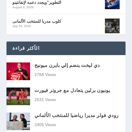
التطوير”ويجدد دعمه لإنفانتينو
August 6, 2026
كلوب مدربا للمنتخب الألمانى
July 24, 2026
الأكثر قراءة
دي ليخت ينضم إلي بايرن ميونيخ
2788 Views
يونيون برلين يتعادل مع جروتر فيورت
2531 Views
رودي فولر مديرا رياضيا للمنتخب الألماني
2405 Views