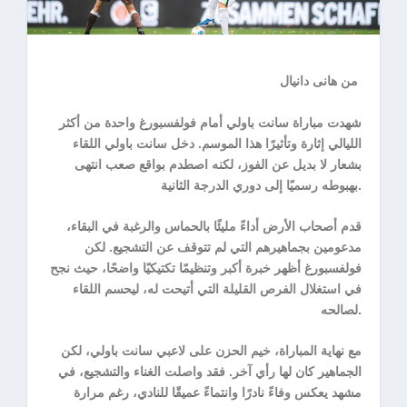
من هانى دانيال
شهدت مباراة سانت باولي أمام فولفسبورغ واحدة من أكثر
الليالي إثارة وتأثيرًا هذا الموسم. دخل سانت باولي اللقاء
بشعار لا بديل عن الفوز، لكنه اصطدم بواقع صعب انتهى
بهبوطه رسميًا إلى دوري الدرجة الثانية.
قدم أصحاب الأرض أداءً مليئًا بالحماس والرغبة في البقاء،
مدعومين بجماهيرهم التي لم تتوقف عن التشجيع. لكن
فولفسبورغ أظهر خبرة أكبر وتنظيمًا تكتيكيًا واضحًا، حيث نجح
في استغلال الفرص القليلة التي أتيحت له، ليحسم اللقاء
لصالحه.
مع نهاية المباراة، خيم الحزن على لاعبي سانت باولي، لكن
الجماهير كان لها رأي آخر. فقد واصلت الغناء والتشجيع، في
مشهد يعكس وفاءً نادرًا وانتماءً عميقًا للنادي، رغم مرارة