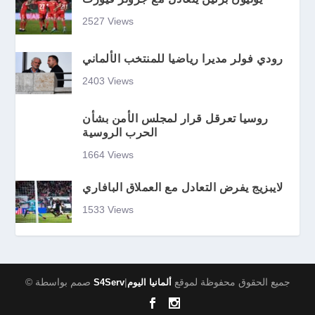
2527 Views
رودي فولر مديرا رياضيا للمنتخب الألماني
2403 Views
روسيا تعرقل قرار لمجلس الأمن بشأن
الحرب الروسية
1664 Views
لايبزيج يفرض التعادل مع العملاق البافاري
1533 Views
|جميع الحقوق محفوظة لموقع
© صمم بواسطة
ألمانيا اليوم
S4Serv