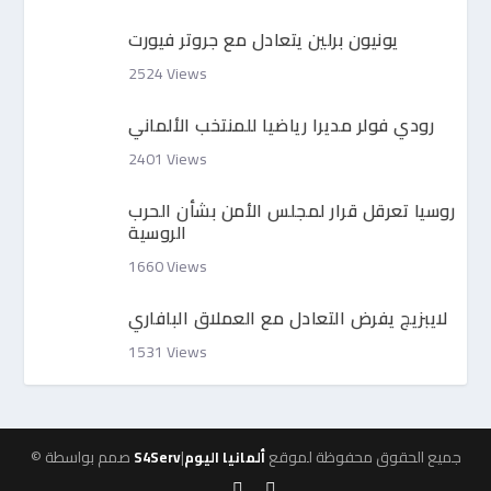
يونيون برلين يتعادل مع جروتر فيورت
2524 Views
رودي فولر مديرا رياضيا للمنتخب الألماني
2401 Views
روسيا تعرقل قرار لمجلس الأمن بشأن الحرب
الروسية
1660 Views
لايبزيج يفرض التعادل مع العملاق البافاري
1531 Views
|جميع الحقوق محفوظة لموقع
© صمم بواسطة
ألمانيا اليوم
S4Serv