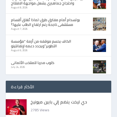
واحتجاج جماهيري يشعل مواجهة الافتتاح
August 8, 2026
بوتسدام أمام مفترق طرق: لماذا تُغلق أقسام
مستشفى ناجحة رغم ارتفاع الطلب عليها؟
August 7, 2026
الكاف يحسم موقفه من أزمة “مؤسسة
التطوير”ويجدد دعمه لإنفانتينو
August 6, 2026
كلوب مدربا للمنتخب الألمانى
July 24, 2026
الأكثر قراءة
دي ليخت ينضم إلي بايرن ميونيخ
2785 Views