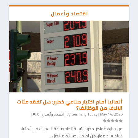
اقتصاد وأعمال
ألمانيا أمام اختبار صناعي خطير: هل تفقد مئات
الآلاف من الوظائف؟
May 14, 2026
|
Germany Today
by
|
اقتصاد وأعمال
|
0
|
من سارة فولكر حذّرت رئيسة اتحاد صناعة السيارات في ألمانيا،
هيلديغارد مولر، من احتمال خسارة ما يصل...