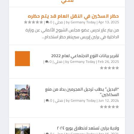
محلي
حظر السكين في النقل العام قد يتم حظره
Apr 13, 2025
|
Germany Today
by
|
محلي
|
0
|
من بيتر عازر تدرس عضو مجلس الشيوخ الألماني عن وزارة
الداخلية في برلين إيريس سبرينغر حظر استخدام...
تقرير بيانات النوع الاجتماعي لعام 2022
Feb 26, 2025
|
Germany Today
by
|
محلي
|
0
|
“البديل” يطلب ترحيل المجرمين بدلا من منع
السكاكين”
Jun 12, 2024
|
Germany Today
by
|
محلي
|
0
|
ولاية برلين تستعد لانطلاق يورو ٢٠٢٤
Apr 16, 2024
|
Germany Today
by
|
محلي
|
0
|