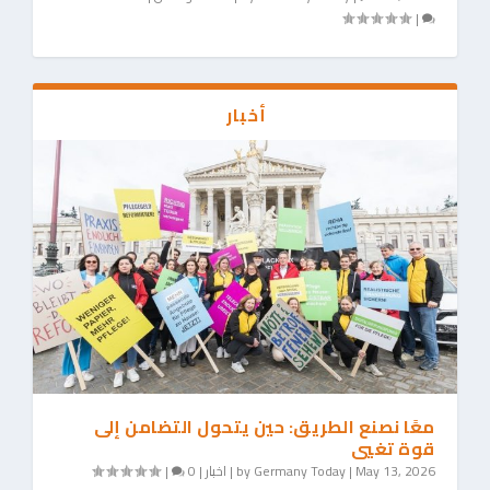
|
أخبار
معًا نصنع الطريق: حين يتحول التضامن إلى
قوة تغيي
May 13, 2026
|
Germany Today
by
|
اخبار
|
0
|