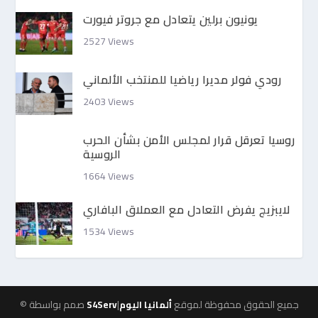
يونيون برلين يتعادل مع جروتر فيورت
2527 Views
رودي فولر مديرا رياضيا للمنتخب الألماني
2403 Views
روسيا تعرقل قرار لمجلس الأمن بشأن الحرب
الروسية
1664 Views
لايبزيج يفرض التعادل مع العملاق البافاري
1534 Views
|جميع الحقوق محفوظة لموقع
© صمم بواسطة
ألمانيا اليوم
S4Serv