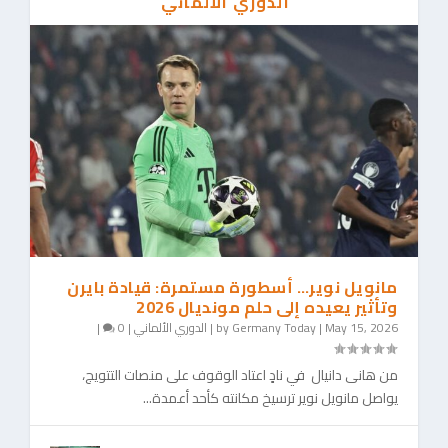
الدوري الألماني
كلوب مدربا للمنتخب الألمانى...
هبوط سانت باولي وآمال فولفسبورغ تتجدد عبر
الملحق...
مانويل نوير… أسطورة مستمرة: قيادة بايرن
وتأثير يعيده إلى حلم مونديال 2026
May 15, 2026
|
Germany Today
by
|
الدوري الألماني
|
0
|
من هانى دانيال في نادٍ اعتاد الوقوف على منصات التتويج،
يواصل مانويل نوير ترسيخ مكانته كأحد أعمدة...