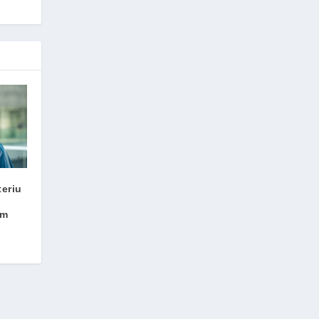
eriu
mm