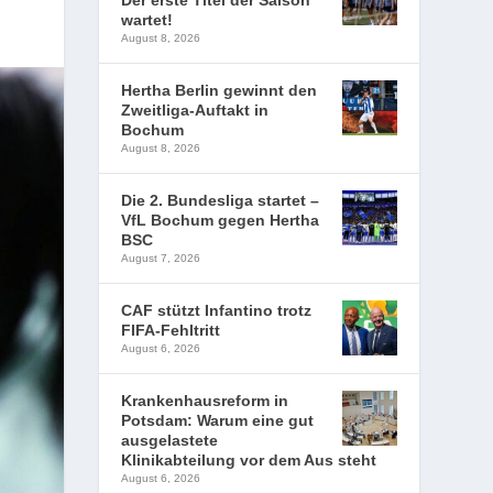
Der erste Titel der Saison
wartet!
August 8, 2026
Hertha Berlin gewinnt den
Zweitliga-Auftakt in
Bochum
August 8, 2026
Die 2. Bundesliga startet –
VfL Bochum gegen Hertha
BSC
August 7, 2026
CAF stützt Infantino trotz
FIFA-Fehltritt
August 6, 2026
Krankenhausreform in
Potsdam: Warum eine gut
ausgelastete
Klinikabteilung vor dem Aus steht
August 6, 2026