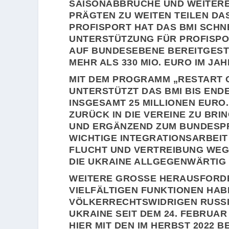
AISONABBRÜCHE UND WEITERE 
RÄGTEN ZU WEITEN TEILEN DAS 
ROFISPORT HAT DAS BMI SCHNE
NTERSTÜTZUNG FÜR PROFISPOR
UF BUNDESEBENE BEREITGESTELL
EHR ALS 330 MIO. EURO IM JAHR
MIT DEM PROGRAMM „RESTART 
UNTERSTÜTZT DAS BMI BIS END
INSGESAMT 25 MILLIONEN EURO
ZURÜCK IN DIE VEREINE ZU BRI
UND ERGÄNZEND ZUM BUNDESPR
WICHTIGE INTEGRATIONSARBEIT 
FLUCHT UND VERTREIBUNG WEG
DIE UKRAINE ALLGEGENWÄRTIG 
WEITERE GROSSE HERAUSFORDER
IELFÄLTIGEN FUNKTIONEN HABE
ÖLKERRECHTSWIDRIGEN RUSSIS
KRAINE SEIT DEM 24. FEBRUAR 
IER MIT DEN IM HERBST 2022 