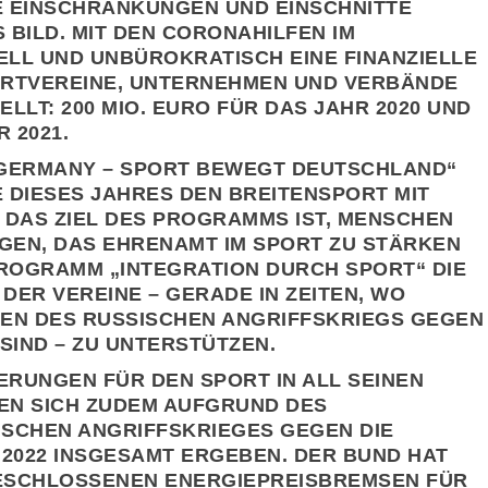
EINSCHRÄNKUNGEN UND EINSCHNITTE P
BILD. MIT DEN CORONAHILFEN IM P
LL UND UNBÜROKRATISCH EINE FINANZIELLE U
TVEREINE, UNTERNEHMEN UND VERBÄNDE A
T: 200 MIO. EURO FÜR DAS JAHR 2020 UND M
 2021.
GERMANY – SPORT BEWEGT DEUTSCHLAND“
E DIESES JAHRES DEN BREITENSPORT MIT
. DAS ZIEL DES PROGRAMMS IST, MENSCHEN
NGEN, DAS EHRENAMT IM SPORT ZU STÄRKEN
OGRAMM „INTEGRATION DURCH SPORT“ DIE
DER VEREINE – GERADE IN ZEITEN, WO
EN DES RUSSISCHEN ANGRIFFSKRIEGS GEGEN
SIND – ZU UNTERSTÜTZEN.
UNGEN FÜR DEN SPORT IN ALL SEINEN V
N SICH ZUDEM AUFGRUND DES V
CHEN ANGRIFFSKRIEGES GEGEN DIE U
2022 INSGESAMT ERGEBEN. DER BUND HAT H
BESCHLOSSENEN ENERGIEPREISBREMSEN FÜR G