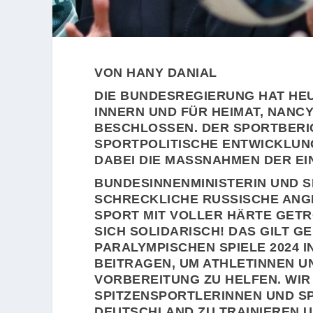
VON HANY DANIAL
DIE BUNDESREGIERUNG HAT HEU
INNERN UND FÜR HEIMAT, NANC
BESCHLOSSEN. DER SPORTBERI
SPORTPOLITISCHE ENTWICKLUNG 
DABEI DIE MASSNAHMEN DER EI
BUNDESINNENMINISTERIN UND S
SCHRECKLICHE RUSSISCHE ANG
SPORT MIT VOLLER HÄRTE GETR
SICH SOLIDARISCH! DAS GILT G
PARALYMPISCHEN SPIELE 2024 I
BEITRAGEN, UM ATHLETINNEN U
VORBEREITUNG ZU HELFEN. WIR
SPITZENSPORTLERINNEN UND S
DEUTSCHLAND ZU TRAINIEREN U