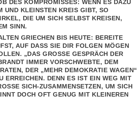
OB DES KOMPROMISSES: WENN ES DAZU
 UND KLEINSTEN KREIS GIBT, SO
IRKEL, DIE UM SICH SELBST KREISEN,
EM SINN.
ALTEN GRIECHEN BIS HEUTE: BEREITE
FST, AUF DASS SIE DIR FOLGEN MÖGEN
LLEN. „DAS GROSSE GESPRÄCH DER G
BRANDT IMMER VORSCHWEBTE, DEM B
TEN, DER „MEHR DEMOKRATIE WAGEN“ W
 ERREICHEN. DENN ES IST EIN WEG MIT Z
SSE SICH-ZUSAMMENSETZEN, UM SICH AU
T DOCH OFT GENUG MIT KLEINEREN DI