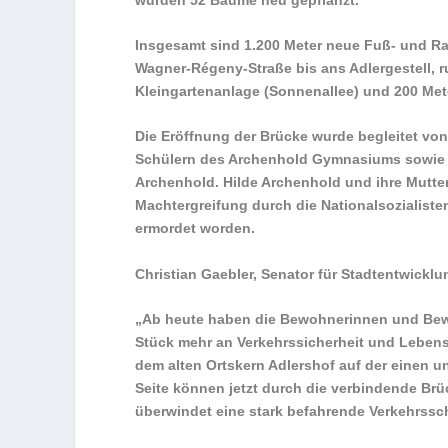
Insgesamt sind 1.200 Meter neue Fuß- und R
Wagner-Régeny-Straße bis ans Adlergestell, r
Kleingartenanlage (Sonnenallee) und 200 Meter
Die Eröffnung der Brücke wurde begleitet v
Schülern des Archenhold Gymnasiums sowie v
Archenhold. Hilde Archenhold und ihre Mutter
Machtergreifung durch die Nationalsozialiste
ermordet worden.
Christian Gaebler, Senator für Stadtentwick
„Ab heute haben die Bewohnerinnen und Bew
Stück mehr an Verkehrssicherheit und Lebens
dem alten Ortskern Adlershof auf der einen 
Seite können jetzt durch die verbindende Br
überwindet eine stark befahrende Verkehrssc