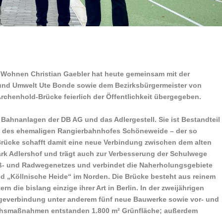
 Wohnen Christian Gaebler hat heute gemeinsam mit der
tz und Umwelt Ute Bonde sowie dem Bezirksbürgermeister von
Archenhold-Brücke feierlich der Öffentlichkeit übergegeben.
Bahnanlagen der DB AG und das Adlergestell. Sie ist Bestandteil
he des ehemaligen Rangierbahnhofes Schöneweide – der so
Brücke schafft damit eine neue Verbindung zwischen dem alten
rk Adlershof und trägt auch zur Verbesserung der Schulwege
Fuß- und Radwegenetzes und verbindet die Naherholungsgebiete
 „Köllnische Heide“ im Norden. Die Brücke besteht aus reinem
n die bislang einzige ihrer Art in Berlin. In der zweijährigen
geverbindung unter anderem fünf neue Bauwerke sowie vor- und
ichsmaßnahmen entstanden 1.800 m² Grünfläche; außerdem