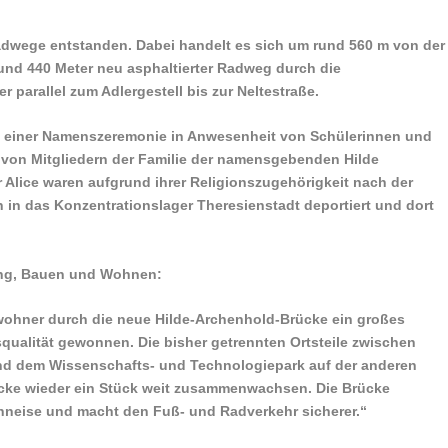
adwege entstanden. Dabei handelt es sich um rund 560 m von der
und 440 Meter neu asphaltierter Radweg durch die
 parallel zum Adlergestell bis zur Neltestraße.
on einer Namenszeremonie in Anwesenheit von Schülerinnen und
on Mitgliedern der Familie der namensgebenden Hilde
 Alice waren aufgrund ihrer Religionszugehörigkeit nach der
n in das Konzentrationslager Theresienstadt deportiert und dort
lung, Bauen und Wohnen:
ohner durch die neue Hilde-Archenhold-Brücke ein großes
qualität gewonnen. Die bisher getrennten Ortsteile zwischen
und dem Wissenschafts- und Technologiepark auf der anderen
ücke wieder ein Stück weit zusammenwachsen. Die Brücke
hneise und macht den Fuß- und Radverkehr sicherer.“