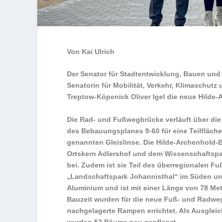
Von Kai Ulrich
Der Senator für Stadtentwicklung, Bauen und
Senatorin für Mobilität, Verkehr, Klimaschu
Treptow-Köpenick Oliver Igel die neue Hilde-
Die Rad- und Fußwegbrücke verläuft über die 
des Bebauungsplanes 9-60 für eine Teilfläc
genannten Gleislinse. Die Hilde-Archenhold-
Ortskern Adlershof und dem Wissenschaftspa
bei. Zudem ist sie Teil des überregionalen 
„Landschaftspark Johannisthal“ im Süden und
Aluminium und ist mit einer Länge von 78 Meter
Bauzeit wurden für die neue Fuß- und Radwe
nachgelagerte Rampen errichtet. Als Ausgle
wurden 52 Bäume neu gepflanzt.