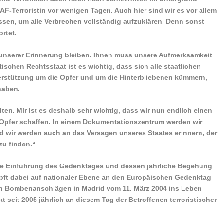
RAF-Terroristin vor wenigen Tagen. Auch hier sind wir es vor allem
ssen, um alle Verbrechen vollständig aufzuklären. Denn sonst
rtet.
n unserer Erinnerung bleiben. Ihnen muss unsere Aufmerksamkeit
ischen Rechtsstaat ist es wichtig, dass sich alle staatlichen
erstützung um die Opfer und um die Hinterbliebenen kümmern,
 haben.
lten. Mir ist es deshalb sehr wichtig, dass wir nun endlich einen
-Opfer schaffen. In einem Dokumentationszentrum werden wir
 wir werden auch an das Versagen unseres Staates erinnern, der
zu finden.“
die Einführung des Gedenktages und dessen jährliche Begehung
pft dabei auf nationaler Ebene an den Europäischen Gedenktag
den Bombenanschlägen in Madrid vom 11. März 2004 ins Leben
 seit 2005 jährlich an diesem Tag der Betroffenen terroristischer