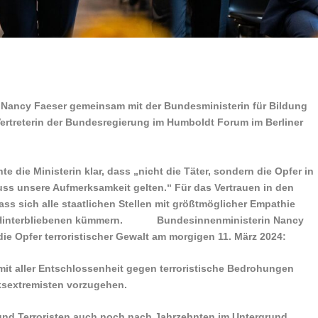
Nancy Faeser gemeinsam mit der Bundesministerin für Bildung
Vertreterin der Bundesregierung im Humboldt Forum im Berliner
die Ministerin klar, dass „nicht die Täter, sondern die Opfer in
ss unsere Aufmerksamkeit gelten.“ Für das Vertrauen in den
ss sich alle staatlichen Stellen mit größtmöglicher Empathie
ie Hinterbliebenen kümmern. Bundesinnenministerin Nancy
die Opfer terroristischer Gewalt am morgigen 11. März 2024:
mit aller Entschlossenheit gegen terroristische Bedrohungen
nksextremisten vorzugehen.
und Terroristen auch noch nach Jahrzehnten im Untergrund