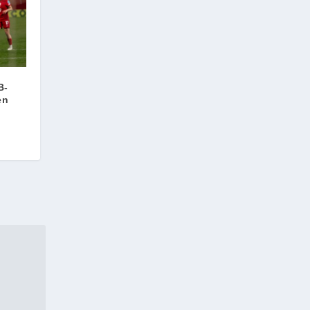
B-
en