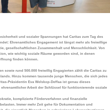
Unsicherheit und sozialer Spannungen hat Caritas zum Tag des
det: Ehrenamtliches Engagement ist längst mehr als freiwillige
ratie, gesellschaftlichen Zusammenhalt und Menschlichkeit. Von
tion, wie wichtig soziale Räume geworden sind, in denen
ffnung finden können.
n sowie rund 500.000 freiwillig Engagierten zählt die Caritas zu
hlands. Hinzu kommen tausende junge Menschen, die sich jedes
ritas-Präsidentin Eva Welskop-Deffaa ist genau dieses
hrenamtlicher Arbeit der Schlüssel für funktionierende soziale
okratie, komplizierte Förderverfahren und finanzielle
 belasten. Immer mehr Zeit gehe für Dokumentation und
it, die eigentlich Menschen in schwierigen Lebenssituationen