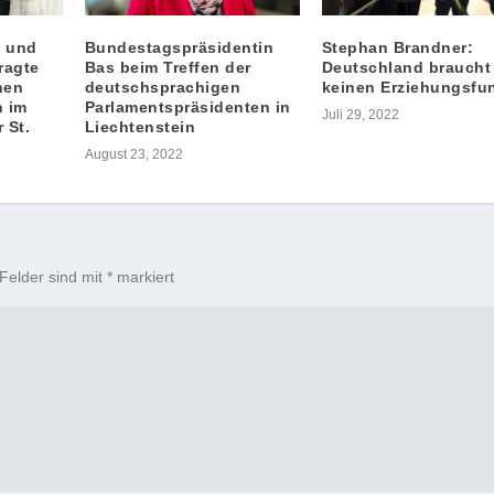
e und
Bundestagspräsidentin
Stephan Brandner:
ragte
Bas beim Treffen der
Deutschland braucht
hen
deutschsprachigen
keinen Erziehungsfu
n im
Parlamentspräsidenten in
Juli 29, 2022
 St.
Liechtenstein
August 23, 2022
 Felder sind mit
*
markiert