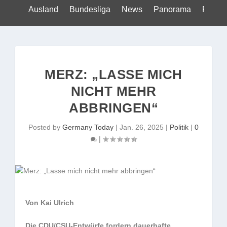
Ausland
Bundesliga
News
Panorama
Politik
MERZ: „LASSE MICH
NICHT MEHR
ABBRINGEN“
Posted by
Germany Today
|
Jan. 26, 2025
|
Politik
|
0
|
Von Kai Ulrich
Die CDU/CSU-Entwürfe fordern dauerhafte